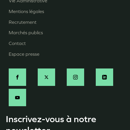
Vie Administrative
Menu
Mentions légales
Pied
Recrutement
de
page
Marchés publics
Contact
Espace presse
Social
Inscrivez-vous à notre