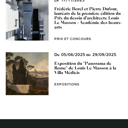
Le
17/11/2025
Frédéric Borel et Pierre Dufour,
lauréats de la première édition du
Prix du dessin d’architecte Louis
Le Masson - Académie des beaux-
arts
PRIX ET CONCOURS
Du
05/06/2025
au
29/09/2025
Exposition du "Panorama de
Rome" de Louis Le Masson à la
Villa Médicis
EXPOSITIONS