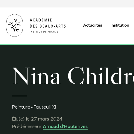
Aller
au
contenu
principal
Actualités
Institution
Nina Childr
Peinture
Fauteuil XI
Élu(e) le
27 mars 2024
Prédécesseur
Arnaud d'Hauterives