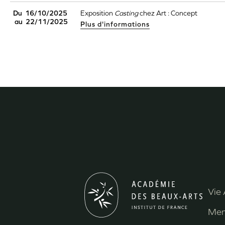
Du
16/10/2025
Exposition
Casting
chez Art : Concept
au
22/11/2025
Plus d'informations
Vie 
M
Men