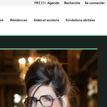
FRANÇAIS
ENGLISH
Agenda
Recherche
Se connecter
Menu
du
urs
Résidences
Aides et soutiens
Fondations abritées
compte
de
l'utilisateur