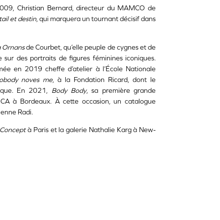
n 2009, Christian Bernard, directeur du MAMCO de
ail et destin
, qui marquera un tournant décisif dans
à Ornans
de Courbet, qu’elle peuple de cygnes et de
e sur des portraits de figures féminines iconiques.
ée en 2019 cheffe d’atelier à l’École Nationale
obody noves me
, à la Fondation Ricard, dont le
itique. En 2021,
Body Body
, sa première grande
ÉCA à Bordeaux. À cette occasion, un catalogue
ienne Radi.
: Concept
à Paris et la galerie Nathalie Karg à New-