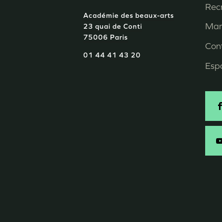
P
Rec
Académie des beaux-arts
d
Mar
23 quai de Conti
75006 Paris
p
Con
01 44 41 43 20
Esp
S