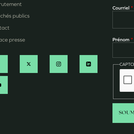
ied
rutement
Courriel
e
chés publics
age
tact
ace presse
Prénom
CAPT
ocial