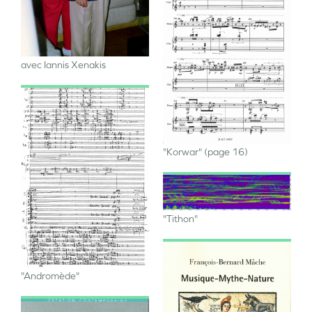
Image
avec Iannis Xenakis
Image
"Korwar" (page 16)
Image
"Tithon"
"Andromède"
Image