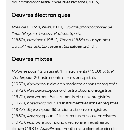
pour grand orchestre, chœurs
et récitant (2005).
Oeuvres électroniques
Prélude
(1959),
Nuit
(1971),
Quatre phonographies de
l'eau (Regmin, Ianassa, Proteus, Spéïô)
(1980),
Hypérion
(1981),
Tithon
(1989) pour synthèse
Upic.
Almanach
,
Spicilège
et
Sortilèges
(2019).
Oeuvres mixtes
Volumes
pour 12 pistes et 11 instruments (1960),
Rituel
d'oubli
pour 20 instruments et sons enregistrés
(1969),
Korwar
pour clavecin moderne et sons enregistrés
(1972),
Rambaramb
pour orchestre et sons enregistrés
(1972),
Naluan
pour 8 instruments et sons enregistrés
(1974),
Kassandra
pour 14 instruments et sons enregistrés
(1977),
Sopiana
pour flûte, piano et sons enregistrés
(1980),
Amorgos
pour 12 instruments et sons enregistrés
(1979),
Nocturne
pour piano avec sons enregistrés ad
libitum (1981),
Aulodie
pour hautbois ou clarinette piccolo