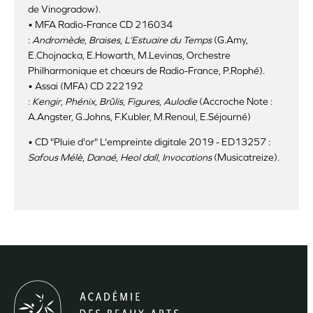
de Vinogradow).
• MFA Radio-France CD 216034
:
Andromède
,
Braises
,
L’Estuaire du Temps
(G.Amy,
E.Chojnacka, E.Howarth, M.Levinas, Orchestre
Philharmonique et chœurs de Radio-France, P.Rophé).
• Assai (MFA) CD 222192
:
Kengir
,
Phénix
,
Brûlis
,
Figures
,
Aulodie
(Accroche Note :
A.Angster, G.Johns, F.Kubler, M.Renoul, E.Séjourné)
•
CD "Pluie d'or" L'empreinte digitale 2019 - ED13257 :
Safous Mélè
,
Danaé
,
Heol dall
,
Invocations
(Musicatreize).