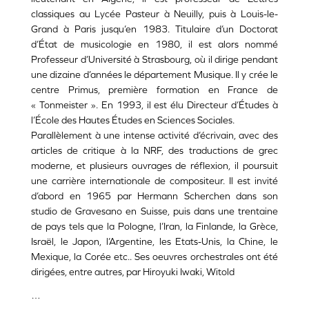
classiques au Lycée Pasteur à Neuilly, puis à Louis-le-
Grand à Paris jusqu’en 1983. Titulaire d’un Doctorat
d’État de musicologie en 1980, il est alors nommé
Professeur d’Université à Strasbourg, o
ù
il dirige pendant
une dizaine d’années le département Musique. Il y crée le
centre Primus, première formation en France de
«
Tonmeister
». En 1993, il est élu Directeur d’Études à
l’École des Hautes Études en Sciences Sociales.
Parallèlement à une intense activité d’écrivain, avec des
articles de critique à la NRF, des traductions de grec
moderne, et plusieurs ouvrages de réflexion, il poursuit
une carrière internationale de compositeur. Il est invité
d’abord en 1965 par Hermann Scherchen dans son
studio de Gravesano en Suisse, puis dans une trentaine
de pays tels que la Pologne, l’
Iran, la Finlande,
la Grèce,
Israë
l, le Japon, l’Argentine, les Etats-Unis, la Chine, le
Mexique, la Corée etc.. Ses oeuvres orchestrales ont été
dirigées, entre autres, par Hiroyuki Iwaki, Witold
…