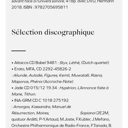
savant face à l'univers sonore
, 418p. avec DVD, Hermann
2018. ISBN : 9782705695811
Sélection discographique
• Attacca CD Babel 9481 :
Styx
,
Léthè
, (Dutch quartet)
• Erato, MFA, CD 2292-45826-2
:
Aliunde
,
Aulodie
,
Figures
,
Kemit
,
Muwatalli
,
Rasna
,
Maponos
,
Phénix
(Accroche-Note)
• Jade CD 015/12 19.34 :
Hypérion
,
L’Annonce faite à
Marie
,
Tithon
.
• INA-GRM CD C 1018 275192
:
Amorgos
,
Kassandra
,
Manuel de
Résurrection
,
Moires
,
Sopiana
(2E2M,
quatuor Arditti, P-Y.Artaud, M.Joste, F.Kubler, J.Mefano,
Orchestre Philharmonique de Radio-France, F.Tanada, B.