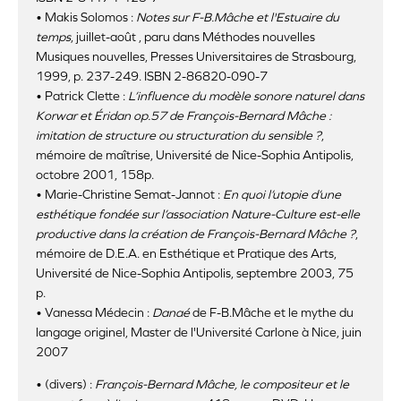
• Makis Solomos :
Notes sur F-B.Mâche et l'Estuaire du
temps
, juillet-août , paru dans Méthodes nouvelles
Musiques nouvelles, Presses Universitaires de Strasbourg,
1999, p. 237-249. ISBN 2-86820-090-7
• Patrick Clette :
L’influence du modèle sonore naturel dans
Korwar et Éridan op.57 de François-Bernard Mâche :
imitation de structure ou structuration du sensible ?
,
mémoire de maîtrise, Université de Nice-Sophia Antipolis,
octobre 2001, 158p.
• Marie-Christine Semat-Jannot :
En quoi l’utopie d’une
esthétique fondée sur l’association Nature-Culture est-elle
productive dans la création de François-Bernard Mâche ?
,
mémoire de D.E.A. en Esthétique et Pratique des Arts,
Université de Nice-Sophia Antipolis, septembre 2003, 75
p.
• Vanessa Médecin :
Danaé
de F-B.Mâche et le mythe du
langage originel, Master de l'Université Carlone à Nice, juin
2007
• (divers) :
François-Bernard Mâche, le compositeur et le