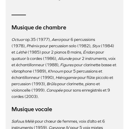
Musique de chambre
Octuor
op.35 (1977),
Aera
pour 6 percussions
(1978),
Phénix
pour percussion solo (1982),
Styx
(1984)
et
Léthè
(1985) pour 2 pianos 8 mains,
Éridan
pour
quatuor à cordes (1986),
Aliunde
pour 2 instruments, voix
et échantillonneur (1988),
Figures
pour clarinette basse et
vibraphone (1989),
Khnoum
pour 5 percussions et
échantillonneur (1990),
Hiérogamie
pour flûte piccolo et
percussion (1993),
Brûlis
pour clarinette, piano et
violoncelle (1999).
Canopée
pour sons enregistrés et 9
cordes (2003).
Musique vocale
Safous Mélè
pour chœur de femmes, voix d’alto et 6
instruments (1959),
Canzone IV
pour 5 voix mixtes