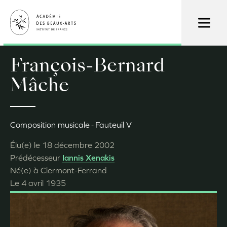
Aller
au
contenu
principal
François-Bernard
Mâche
Composition musicale
Fauteuil V
Élu(e) le
18 décembre 2002
Prédécesseur
Iannis Xenakis
Né(e) à
Clermont-Ferrand
Le
4 avril 1935