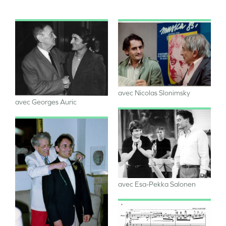
Image
Image
avec Nicolas Slonimsky
avec Georges Auric
Image
Image
avec Esa-Pekka Salonen