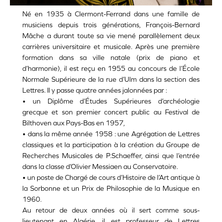
Né en 1935 à Clermont-Ferrand dans une famille de
musiciens depuis trois générations, Fran
ç
ois-Bernard
Mâche a durant toute sa vie mené parallèlement deux
carrières universitaire et musicale. Après une première
formation dans sa ville natale (prix de piano et
d’harmonie), il est re
ç
u en 1955 au concours de l’É
cole
Normale Sup
érieure de la rue d’Ulm dans la section des
Lettres. Il y passe quatre années jalonnées par :
• un Dipl
ôme d’Études Supérieures d’archéologie
grecque et son premier concert public au Festival de
Bilthoven aux Pays-Bas en 1957,
• dans la mê
me ann
ée 1958 : une Agrégation de Lettres
classiques et la participation à la création du Groupe de
Recherches Musicales de P.Schaeffer, ainsi que l’entrée
dans la classe d’Olivier Messiaen au Conservatoire.
• un poste de Chargé de cours d’Histoire de l’Art antique à
la Sorbonne et un Prix de Philosophie de la Musique en
1960.
Au retour de deux années o
ù
il sert comme sous-
lieutenant en Algérie, il est professeur de Lettres