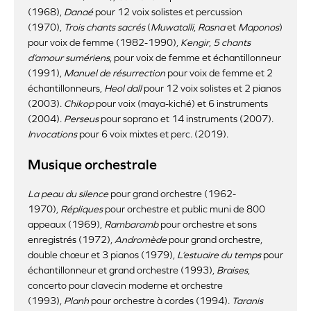
(1968),
Danaé
pour 12 voix solistes et percussion
(1970),
Trois chants sacrés
(
Muwatalli
,
Rasna
et
Maponos
)
pour voix de femme (1982-1990),
Kengir
,
5 chants
d’amour sumériens
, pour voix de femme et échantillonneur
(1991),
Manuel de résurrection
pour voix de femme et 2
échantillonneurs,
Heol dall
pour 12 voix solistes et 2 pianos
(2003).
Chikop
pour voix (maya-kiché) et 6 instruments
(2004).
Perseus
pour soprano et 14 instruments (2007).
Invocations
pour 6 voix mixtes et perc. (2019).
Musique orchestrale
La peau du silence
pour grand orchestre (1962-
1970),
Répliques
pour orchestre et public muni de 800
appeaux (1969),
Rambaramb
pour orchestre et sons
enregistrés (1972),
Andromède
pour grand orchestre,
double chœur et 3 pianos (1979),
L’estuaire du temps
pour
échantillonneur et grand orchestre (1993),
Braises
,
concerto pour clavecin moderne et orchestre
(1993),
Planh
pour orchestre à cordes (1994).
Taranis