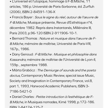
• L'universel et l'utopique, hommage à F-B.Mâche, 11
articles, 186 p. Université de Paris-Sorbonne, éd. Zurfluh
(2006), ISBN 2-84591-136-X
• Francis Bayer :
Sous le signe du réel, autour de l'œuvre de
F-B.Mâche
, Musique présente, Revue d'Esthétique n°4,
décembre 1982. Repris dans Instantanés, Millénaire III,
Paris 2003, p.96-120 ISBN 2-911906-10-1.
• Bernard Thomas :
Nature et musique dans l'œuvre de F-
B.Mâche
, mémoire de maîtrise, Université de Paris-VIII,
167p., 1986.
• Dany Genoud :
F-B.Mâche : Musique et philosophie dans
Kassandra
, mémoire de maîtrise de l'Université de Lyon-II,
159p. , septembre 1988.
• Márta Grabócz :
The Demiurge of sounds and the poeta
doctus
, Contemporary Music Review, special issue Music,
Society and Imagination in Contemporary France, vol.8,
part 1, 1993, Harwood Academic Publishers, ISBN 3-
7186-5421-0
• Daniel Charles :
Petite introduction à l’esthétique de F-
B.Mâche
, in Musiques nomades, Kimé 1998, p.172-186.
ISBN 2-84174-125-7