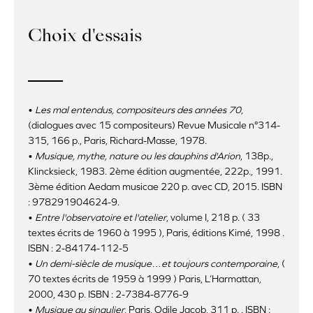
Choix d'essais
•
Les mal entendus, compositeurs des années 70
,
(dialogues avec 15 compositeurs) Revue Musicale n°314-
315, 166 p., Paris, Richard-Masse, 1978.
•
Musique, mythe, nature ou les dauphins d'Arion
, 138p.,
Klincksieck, 1983. 2ème édition augmentée, 222p., 1991.
3ème édition Aedam musicae 220 p. avec CD, 2015. ISBN
: 978291904624-9.
•
Entre l'observatoire et l'atelier
, volume I, 218 p. ( 33
textes écrits de 1960 à 1995 ), Paris, éditions Kimé, 1998 .
ISBN : 2-84174-112-5
•
Un demi-siècle de musique…et toujours contemporaine
, (
70 textes écrits de 1959 à 1999 ) Paris, L’Harmattan,
2000, 430 p. ISBN : 2-7384-8776-9
•
Musique au singulier
, Paris, Odile Jacob, 311 p. . ISBN :