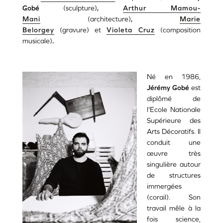
Gobé
(sculpture)
,
Arthur Mamou-
Mani
(architecture)
,
Marie
Belorgey
(gravure)
et
Violeta Cruz
(composition
musicale)
.
Né en 1986,
Jérémy Gobé
est
diplômé de
l'Ecole Nationale
Supérieure des
Arts Décoratifs. Il
conduit une
œuvre très
singulière autour
de structures
immergées
(corail). Son
travail mêle à la
fois science,