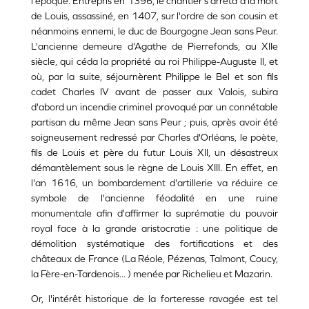
l'époque. Entrepris en 1396, le chantier s'arrêta à la mort
de Louis, assassiné, en 1407, sur l'ordre de son cousin et
néanmoins ennemi, le duc de Bourgogne Jean sans Peur.
L'ancienne demeure d'Agathe de Pierrefonds, au XIIe
siècle, qui céda la propriété au roi Philippe-Auguste II, et
où, par la suite, séjournèrent Philippe le Bel et son fils
cadet Charles IV avant de passer aux Valois, subira
d'abord un incendie criminel provoqué par un connétable
partisan du même Jean sans Peur ; puis, après avoir été
soigneusement redressé par Charles d'Orléans, le poète,
fils de Louis et père du futur Louis XII, un désastreux
démantèlement sous le règne de Louis XIII. En effet, en
l'an 1616, un bombardement d'artillerie va réduire ce
symbole de l'ancienne féodalité en une ruine
monumentale afin d'affirmer la suprématie du pouvoir
royal face à la grande aristocratie : une politique de
démolition systématique des fortifications et des
châteaux de France (La Réole, Pézenas, Talmont, Coucy,
la Fère-en-Tardenois... ) menée par Richelieu et Mazarin.
Or, l'intérêt historique de la forteresse ravagée est tel