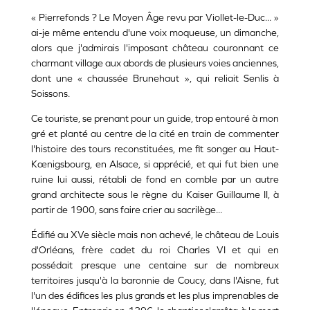
« Pierrefonds ? Le Moyen Âge revu par Viollet-le-Duc... »
ai-je même entendu d'une voix moqueuse, un dimanche,
alors que j'admirais l'imposant château couronnant ce
charmant village aux abords de plusieurs voies anciennes,
dont une « chaussée Brunehaut », qui reliait Senlis à
Soissons.
Ce touriste, se prenant pour un guide, trop entouré à mon
gré et planté au centre de la cité en train de commenter
l'histoire des tours reconstituées, me fit songer au Haut-
Kœnigsbourg, en Alsace, si apprécié, et qui fut bien une
ruine lui aussi, rétabli de fond en comble par un autre
grand architecte sous le règne du Kaiser Guillaume II, à
partir de 1900, sans faire crier au sacrilège...
Édifié au XVe siècle mais non achevé, le château de Louis
d'Orléans, frère cadet du roi Charles VI et qui en
possédait presque une centaine sur de nombreux
territoires jusqu'à la baronnie de Coucy, dans l'Aisne, fut
l'un des édifices les plus grands et les plus imprenables de