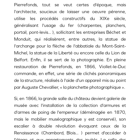
Pierrefonds, tout se veut certes d'époque, mais
l'architecte, soucieux de laisser une oeuvre pérenne,
utilise les procédés constructifs du XIXe siècle,
généralisant l'usage du fer (charpentes, planchers,
portail, pont-levis... ), sollicitant les entreprises Béchet et
Monduit, qui réalisèrent, entre autres, la statue de
l'archange pour la flèche de l'abbatiale du Mont-Saint-
Michel, la statue de la Liberté ou encore celle du Lion de
Belfort. Enfin, il se sert de la photographie. En pleine
restauration de Pierrefonds, en 1866, Viollet-le-Duc
commande, en effet, une série de clichés panoramiques
de la structure, réalisés à l'aide d'un appareil mis au point
par Auguste Chevallier, « la planchette photographique ».
Si, en 1866, la grande salle du château devient galerie de
musée avec l'installation de la collection d'armures et
d'armes de poing de l'empereur (déménagée en 1870,
mais le mobilier muséographique y est conservé), son
escalier à double révolution évoquant ceux de la
Renaissance (Chambord, Blois... ) permet d'accéder à
l'étage et aux appartements des invités. La salle des