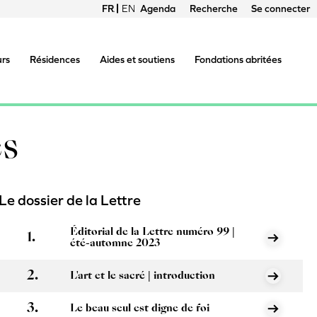
FRANÇAIS
ENGLISH
Agenda
Recherche
Se connecter
Menu
du
urs
Résidences
Aides et soutiens
Fondations abritées
compte
de
és
l'utilisateur
Le dossier de la Lettre
Éditorial de la Lettre numéro 99 |
été-automne 2023
L'art et le sacré | introduction
Le beau seul est digne de foi