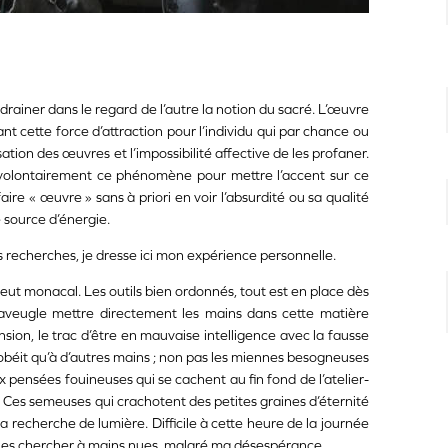
drainer dans le regard de l’autre la notion du sacré. L’œuvre
nt cette force d’attraction pour l’individu qui par chance ou
ation des œuvres et l’impossibilité affective de les profaner.
volontairement ce phénomène pour mettre l’accent sur ce
aire « œuvre » sans à priori en voir l’absurdité ou sa qualité
e source d’énergie.
es recherches, je dresse ici mon expérience personnelle.
veut monacal. Les outils bien ordonnés, tout est en place dès
aveugle mettre directement les mains dans cette matière
nsion, le trac d’être en mauvaise intelligence avec la fausse
’obéit qu’à d’autres mains ; non pas les miennes besogneuses
x pensées fouineuses qui se cachent au fin fond de l’atelier-
. Ces semeuses qui crachotent des petites graines d’éternité
 la recherche de lumière. Difficile à cette heure de la journée
e les chercher à mains nues, malgré ma désespérance.