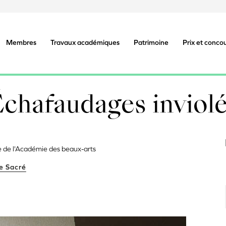
Membres
Travaux académiques
Patrimoine
Prix et conco
chafaudages inviol
e de l'Académie des beaux-arts
le Sacré