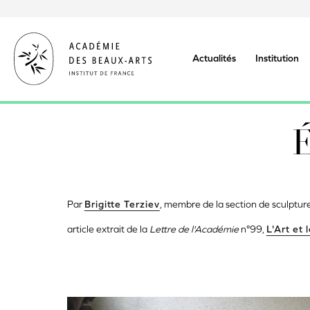
Aller
au
contenu
principal
Actualités
Institution
É
Par
Brigitte Terziev
, membre de la section de sculptur
article extrait de la
Lettre de l'Académie
n°99,
L'Art et 