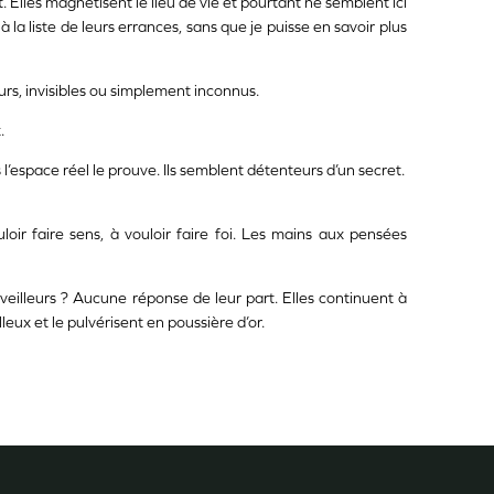
 Elles magnétisent le lieu de vie et pourtant ne semblent ici
 liste de leurs errances, sans que je puisse en savoir plus
urs, invisibles ou simplement inconnus.
.
 l’espace réel le prouve. Ils semblent détenteurs d’un secret.
oir faire sens, à vouloir faire foi. Les mains aux pensées
veilleurs ? Aucune réponse de leur part. Elles continuent à
eux et le pulvérisent en poussière d’or.