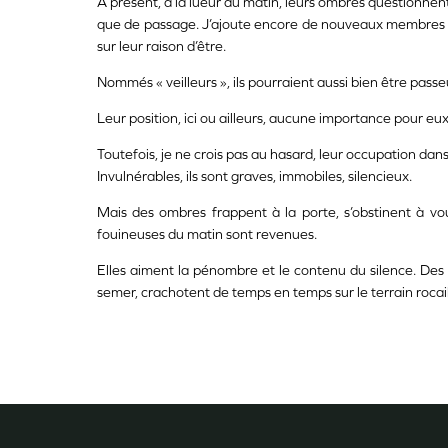
À présent, à la lueur du matin, leurs ombres questionnent.
que de passage. J’ajoute encore de nouveaux membres à la
sur leur raison d’être.
Nommés « veilleurs », ils pourraient aussi bien être passe
Leur position, ici ou ailleurs, aucune importance pour eux
Toutefois, je ne crois pas au hasard, leur occupation dans
Invulnérables, ils sont graves, immobiles, silencieux.
Mais des ombres frappent à la porte, s’obstinent à voul
fouineuses du matin sont revenues.
Elles aiment la pénombre et le contenu du silence. Des 
semer, crachotent de temps en temps sur le terrain rocaill