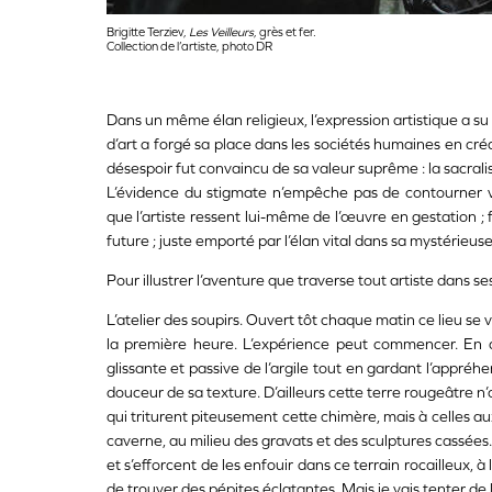
Brigitte Terziev,
Les Veilleurs
, grès et fer.
Collection de l’artiste, photo DR
Dans un même élan religieux, l’expression artistique a su 
d’art a forgé sa place dans les sociétés humaines en créa
désespoir fut convaincu de sa valeur suprême : la sacralis
L’évidence du stigmate n’empêche pas de contourner 
que l’artiste ressent lui-même de l’œuvre en gestation ; f
future ; juste emporté par l’élan vital dans sa mystérieus
Pour illustrer l’aventure que traverse tout artiste dans s
L’atelier des soupirs. Ouvert tôt chaque matin ce lieu se 
la première heure. L’expérience peut commencer. En 
glissante et passive de l’argile tout en gardant l’appréhe
douceur de sa texture. D’ailleurs cette terre rougeâtre n
qui triturent piteusement cette chimère, mais à celles au
caverne, au milieu des gravats et des sculptures cassées
et s’efforcent de les enfouir dans ce terrain rocailleux, à
de trouver des pépites éclatantes. Mais je vais tenter d