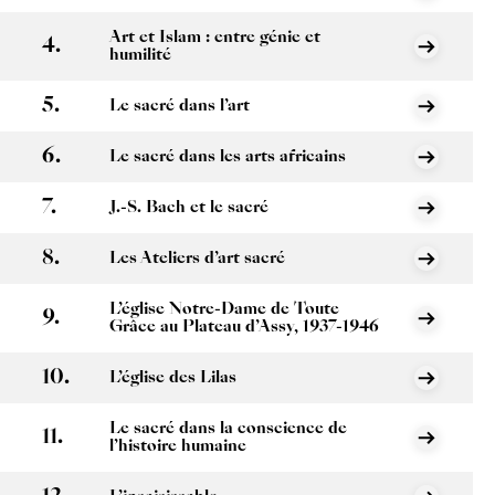
Art et Islam : entre génie et
humilité
Le sacré dans l’art
Le sacré dans les arts africains
J.-S. Bach et le sacré
Les Ateliers d’art sacré
L’église Notre-Dame de Toute
Grâce au Plateau d’Assy, 1937-1946
L’église des Lilas
Le sacré dans la conscience de
l’histoire humaine