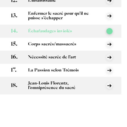
L’insaisissable
Enfermer le sacré pour qu’il ne
puisse s’échapper
Échafaudages inviolés
Corps sacrés/massacrés
Nécessité sacrée de l’art
La Passion selon Trémois
Jean-Louis Florentz,
l’omniprésence du sacré