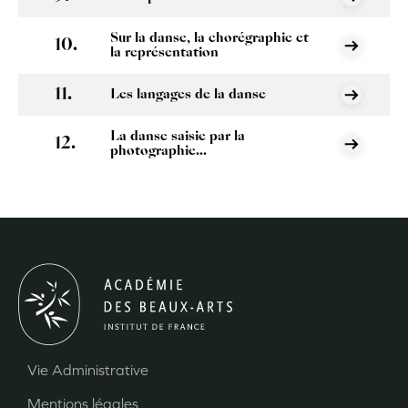
Sur la danse, la chorégraphie et
la représentation
Les langages de la danse
La danse saisie par la
photographie...
Vie Administrative
Menu
Mentions légales