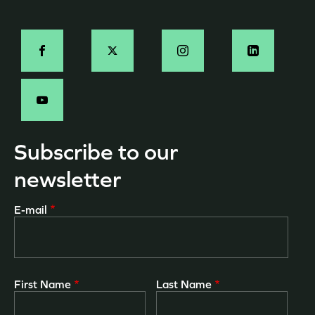
page
Social
-
EN
Subscribe to our
newsletter
E-mail
First Name
Last Name