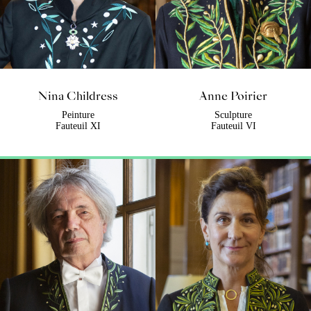
Nina Childress
Anne Poirier
Peinture
Sculpture
Fauteuil XI
Fauteuil VI