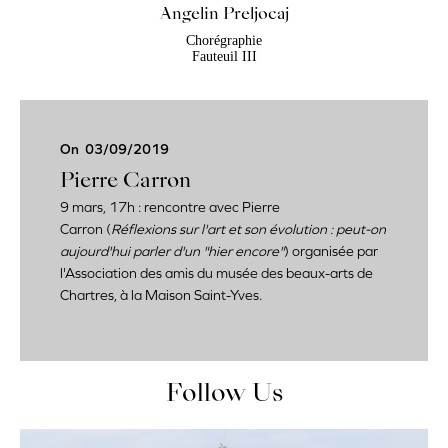
Angelin Preljocaj
Chorégraphie
Fauteuil III
On
03/09/2019
Pierre Carron
9 mars, 17h : rencontre avec Pierre
Carron
(
Réflexions sur l'art et son évolution : peut-on
aujourd'hui parler d'un "hier encore"
) organisée par
l'Association des amis du musée des beaux-arts de
Chartres, à la Maison Saint-Yves.
Follow Us