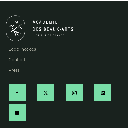
Legal notices
Menu
Contact
Pied
Press
de
page
Social
-
EN