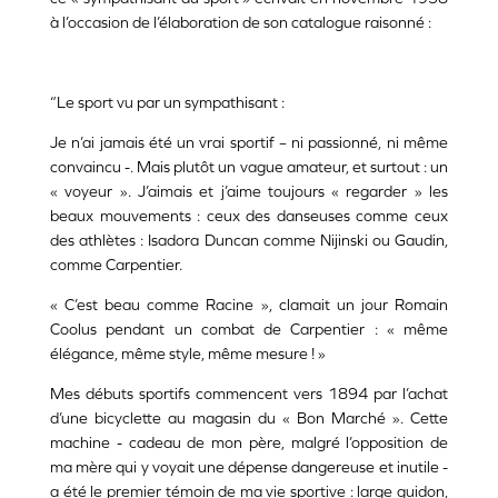
à l’occasion de l’élaboration de son catalogue raisonné :
“Le sport vu par un sympathisant :
Je n’ai jamais été un vrai sportif – ni passionné, ni même
convaincu -. Mais plutôt un vague amateur, et surtout : un
« voyeur ». J’aimais et j’aime toujours « regarder » les
beaux mouvements : ceux des danseuses comme ceux
des athlètes : Isadora Duncan comme Nijinski ou Gaudin,
comme Carpentier.
« C’est beau comme Racine », clamait un jour Romain
Coolus pendant un combat de Carpentier : « même
élégance, même style, même mesure ! »
Mes débuts sportifs commencent vers 1894 par l’achat
d’une bicyclette au magasin du « Bon Marché ». Cette
machine - cadeau de mon père, malgré l’opposition de
ma mère qui y voyait une dépense dangereuse et inutile -
a été le premier témoin de ma vie sportive : large guidon,