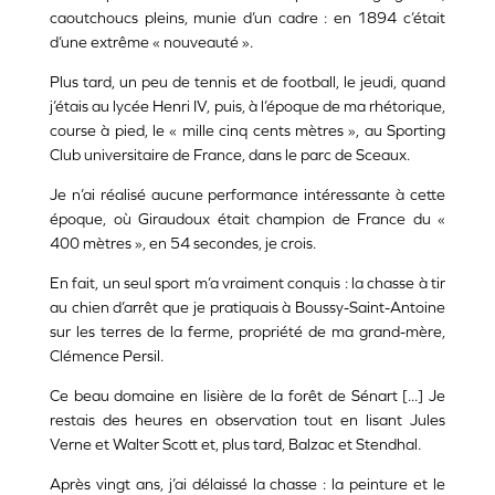
caoutchoucs pleins, munie d’un cadre : en 1894 c’était
d’une extrême « nouveauté ».
Plus tard, un peu de tennis et de football, le jeudi, quand
j’étais au lycée Henri IV, puis, à l’époque de ma rhétorique,
course à pied, le « mille cinq cents mètres », au Sporting
Club universitaire de France, dans le parc de Sceaux.
Je n’ai réalisé aucune performance intéressante à cette
époque, où Giraudoux était champion de France du «
400 mètres », en 54 secondes, je crois.
En fait, un seul sport m’a vraiment conquis : la chasse à tir
au chien d’arrêt que je pratiquais à Boussy-Saint-Antoine
sur les terres de la ferme, propriété de ma grand-mère,
Clémence Persil.
Ce beau domaine en lisière de la forêt de Sénart [...] Je
restais des heures en observation tout en lisant Jules
Verne et Walter Scott et, plus tard, Balzac et Stendhal.
Après vingt ans, j’ai délaissé la chasse : la peinture et le