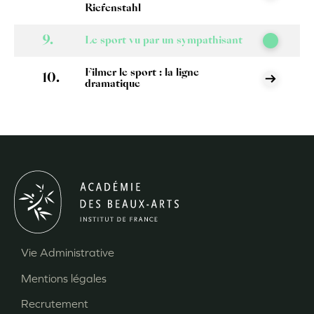
Riefenstahl
Le sport vu par un sympathisant
Filmer le sport : la ligne
dramatique
Vie Administrative
Menu
Mentions légales
Pied
Recrutement
de