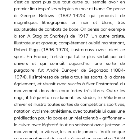
c’est ce sport plus que tout autre qui semble avoir en
premier lieu inspiré les adeptes du noir et blanc. On pense
à George Bellows (1882-1925) qui produisit de
magnifiques lithographies en noir et blanc, très
sculpturales de combats de boxe. On pense par exemple
à son A Stag at Sharkey’s de 1917. Un autre artiste,
illustrateur et graveur, complètement oublié maintenant,
Robert Riggs (1896-1970), illustra aussi avec talent ce
sport. En France, l’artiste qui fut le plus séduit par cet
univers et qui connaît aujourd’hui une sorte de
purgatoire, fut André Dunoyer de Segonzac (1884-
1974). Il s’intéressa de près à tous les sports, à la danse
également, et réussit avec succès à fixer l’instantané du
mouvement dans des eaux-fortes très libres. Outre les
rings, il fréquenta assidument les stades, le Vélodrome
d’hiver et illustra toutes sortes de compétitions sportives,
natation, cyclisme, athlétisme, avec toutefois lui aussi une
prédilection pour la boxe et un réel talent à « griffonner »
le cuivre avec légèreté tout en saisissant avec justesse le
mouvement, la vitesse, les jeux de jambes... Voilà ce que
ce « sympathisant du sport » écrivait en novembre 1958