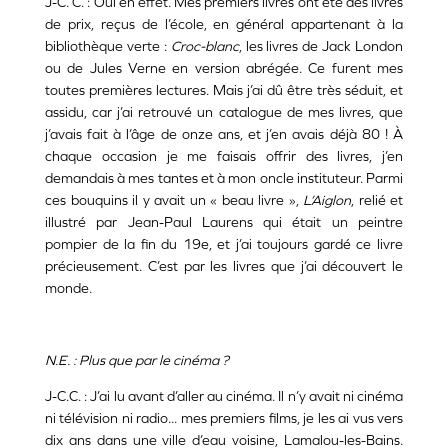
J-C. C. : Oui en effet. Mes premiers livres ont été des livres
de prix, reçus de l’école, en général appartenant à la
bibliothèque verte :
Croc-blanc
, les livres de Jack London
ou de Jules Verne en version abrégée. Ce furent mes
toutes premières lectures. Mais j’ai dû être très séduit, et
assidu, car j’ai retrouvé un catalogue de mes livres, que
j’avais fait à l’âge de onze ans, et j’en avais déjà 80 ! À
chaque occasion je me faisais offrir des livres, j’en
demandais à mes tantes et à mon oncle instituteur. Parmi
ces bouquins il y avait un « beau livre »,
L’Aiglon
, relié et
illustré par Jean-Paul Laurens qui était un peintre
pompier de la fin du 19e, et j’ai toujours gardé ce livre
précieusement. C’est par les livres que j’ai découvert le
monde.
N.E. : Plus que par le cinéma ?
J-C.C. : J’ai lu avant d’aller au cinéma. Il n’y avait ni cinéma
ni télévision ni radio... mes premiers films, je les ai vus vers
dix ans dans une ville d’eau voisine, Lamalou-les-Bains.