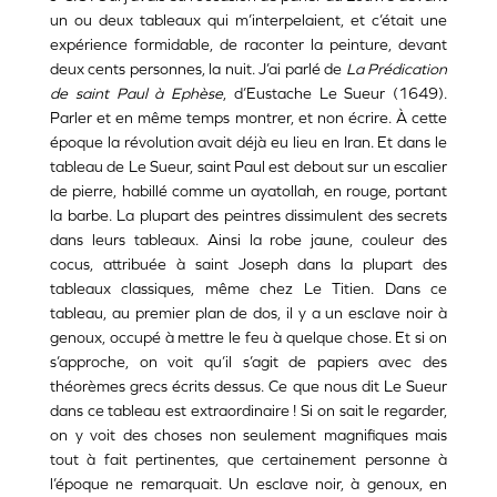
un ou deux tableaux qui m’interpelaient, et c’était une
expérience formidable, de raconter la peinture, devant
deux cents personnes, la nuit. J’ai parlé de
La Prédication
de saint Paul à Ephèse
, d’Eustache Le Sueur (1649).
Parler et en même temps montrer, et non écrire. À cette
époque la révolution avait déjà eu lieu en Iran. Et dans le
tableau de Le Sueur, saint Paul est debout sur un escalier
de pierre, habillé comme un ayatollah, en rouge, portant
la barbe. La plupart des peintres dissimulent des secrets
dans leurs tableaux. Ainsi la robe jaune, couleur des
cocus, attribuée à saint Joseph dans la plupart des
tableaux classiques, même chez Le Titien. Dans ce
tableau, au premier plan de dos, il y a un esclave noir à
genoux, occupé à mettre le feu à quelque chose. Et si on
s’approche, on voit qu’il s’agit de papiers avec des
théorèmes grecs écrits dessus. Ce que nous dit Le Sueur
dans ce tableau est extraordinaire ! Si on sait le regarder,
on y voit des choses non seulement magnifiques mais
tout à fait pertinentes, que certainement personne à
l’époque ne remarquait. Un esclave noir, à genoux, en