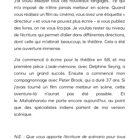
J’ai voulu essayer tous ces nouveaux langages... ce qui
m’a imposé de n’être jamais metteur en scène. Quand
vous réalisez un film au cinéma, vous avez une étiquette «
directeur » et vous ne pouvez plus écrire – si vous publiez
des livres, on ne vous lira pas. Je voulais rester au niveau
de l’écriture qui permet d’aller dans différentes directions,
dont celle qui m’attirait beaucoup, le théâtre. Cela a été
une ouverture immense.
J’ai commencé à écrire pour le théâtre en 68, et ma
première pièce
L’aide-mémoire
, avec Delphine Seyrig, a
connu un grand succès. Ensuite a commencé mon
compagnonnage avec Peter Brook, qui a duré 37 ans. Si
j’avais tourné un film comme metteur en scène, cette
aventure-là n’aurait pas été possible. Et
le
Mahabharata
me porte encore aujourd’hui, au point
que des spécialistes indiens partent de ma version
scénique.
N.E. : Que vous apporte l’écriture de scénario pour tous