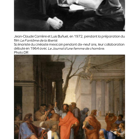
Jean-Claude Carrière et Luis Buñuel, en 1972, pendant la préparation du
film
Le Fantôme de la liberté
.
Scénariste du cinéaste mexicain pendant dix-neuf ans, leur collaboration
débute en 1964 avec
Le Journal d’une femme de chambre
.
Photo DR