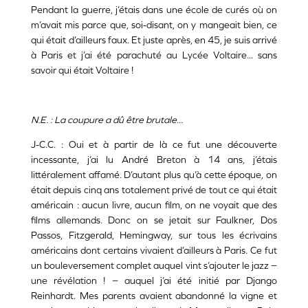
Pendant la guerre, j’étais dans une école de curés où on
m’avait mis parce que, soi-disant, on y mangeait bien, ce
qui était d’ailleurs faux. Et juste après, en 45, je suis arrivé
à Paris et j’ai été parachuté au Lycée Voltaire... sans
savoir qui était Voltaire !
N.E. : La coupure a dû être brutale...
J-C.C. : Oui et à partir de là ce fut une découverte
incessante, j’ai lu André Breton à 14 ans, j’étais
littéralement affamé. D’autant plus qu’à cette époque, on
était depuis cinq ans totalement privé de tout ce qui était
américain : aucun livre, aucun film, on ne voyait que des
films allemands. Donc on se jetait sur Faulkner, Dos
Passos, Fitzgerald, Hemingway, sur tous les écrivains
américains dont certains vivaient d’ailleurs à Paris. Ce fut
un bouleversement complet auquel vint s’ajouter le jazz −
une révélation ! − auquel j’ai été initié par Django
Reinhardt. Mes parents avaient abandonné la vigne et