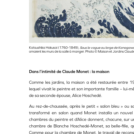
Katsushika Hokusai (1760-1849),
Sous la vague au large de Kanagaw
ornaient les murs de la salle à manger. Photo © Maison et Jardins Claud
Dans l’intimité de Claude Monet : la maison
Comme les jardins, la maison a été restaurée entre 19
lequel vivait le peintre et son importante famille – lui-m
de sa seconde épouse, Alice Hoschedé.
Au rez-de-chaussée, après le petit « salon bleu » ou salo
transformé en salon quand Monet installa un nouvel a
chambres du peintre et d’Alice donnent, chacune, sur un c
chambre de Blanche Hoschedé-Monet, sa belle-fille, qu
Comme pour la chambre de Monet, le travail de reconst