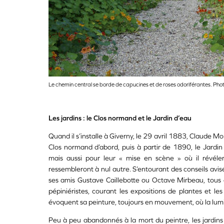
Le chemin central se borde de capucines et de roses odoriférantes. Pho
Les jardins : le Clos normand et le Jardin d’eau
Quand il s’installe à Giverny, le 29 avril 1883, Claude 
Clos normand d’abord, puis à partir de 1890, le Jardi
mais aussi pour leur « mise en scène » où il révéler
ressembleront à nul autre. S’entourant des conseils avi
ses amis Gustave Caillebotte ou Octave Mirbeau, tous d
pépiniéristes, courant les expositions de plantes et le
évoquent sa peinture, toujours en mouvement, où la lumiè
Peu à peu abandonnés à la mort du peintre, les jardins