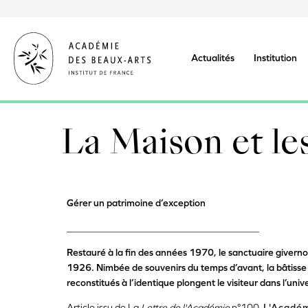
Aller
au
contenu
principal
Actualités
Institution
La Maison et le
Gérer un patrimoine d’exception
________________________________________
Restauré à la fin des années 1970, le sanctuaire givern
1926. Nimbée de souvenirs du temps d’avant, la bâtisse cr
reconstitués à l’identique plongent le visiteur dans l’unive
Article issu de La
Lettre de l'Académie
n°100,
L'Académ