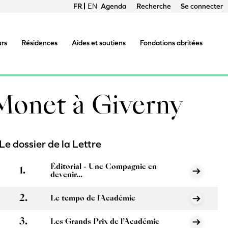
FRANÇAIS
ENGLISH
Agenda
Recherche
Se connecter
Menu
du
urs
Résidences
Aides et soutiens
Fondations abritées
compte
de
 Monet à Giverny
l'utilisateur
Le dossier de la Lettre
Éditorial - Une Compagnie en
devenir...
Le tempo de l'Académie
Les Grands Prix de l’Académie