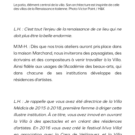
Le patio, élément central de la villa. Son architecture est inspirée de celle
des villas de la Renaissance italienne. Photo Victor Point / H&K
L.H. : C’est tout l’enjeu de la renaissance de ce lieu qui ne
doit plus être la belle endormie.
M.M-H. : Dès que nos trois ateliers auront pris place dans
la maison Marchand, nous inviterons des paysagistes, des
écrivains et des compositeurs à venir travailler à la Villa.
Ainsi fidèle aux usages de l’Académie des beaux-arts, qui
dans chacune de ses institutions développe des
résidences d’artistes.
L.H. : Je rappelle que vous avez été directrice de la Villa
Médicis de 2015 à 2018, première femme à diriger cette
illustre institution. À ce titre, vous avez innové en ouvrant
la Villa à des spectacles et en créant des résidences
d’artistes. En 2016 vous avez créé le festival ¡Viva Villa!
en association avec la Casa de Velázquez, et la Villa