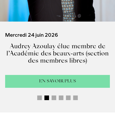
Philippe Ramette, l
édition du Prix 
François M
ue membre de
x-arts (section
libres)
EN SAVOIR 
PLUS