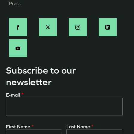
Press
de
page
Social
-
EN
Subscribe to our
newsletter
E-mail
First Name
Last Name