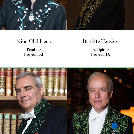
Nina Childress
Brigitte Terziev
Peinture
Sculpture
Fauteuil XI
Fauteuil IX