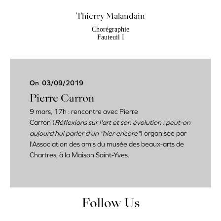
Thierry Malandain
Chorégraphie
Fauteuil I
On
03/09/2019
Pierre Carron
9 mars, 17h : rencontre avec Pierre
Carron
(
Réflexions sur l'art et son évolution : peut-on
aujourd'hui parler d'un "hier encore"
) organisée par
l'Association des amis du musée des beaux-arts de
Chartres, à la Maison Saint-Yves.
Follow Us