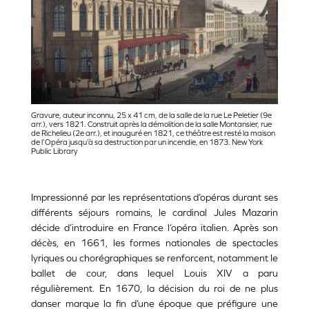
Gravure, auteur inconnu, 25 x 41 cm, de la salle de la rue Le Peletier (9e
arr.), vers 1821. Construit après la démolition de la salle Montansier, rue
de Richelieu (2e arr.), et inauguré en 1821, ce théâtre est resté la maison
de l’Opéra jusqu’à sa destruction par un incendie, en 1873. New York
Public Library
Impressionné par les représentations d’opéras durant ses
différents séjours romains, le cardinal Jules Mazarin
décide d’introduire en France l’opéra italien. Après son
décès, en 1661, les formes nationales de spectacles
lyriques ou chorégraphiques se renforcent, notamment le
ballet de cour, dans lequel Louis XIV a paru
régulièrement. En 1670, la décision du roi de ne plus
danser marque la fin d’une époque que préfigure une