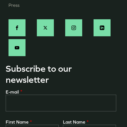
Press
de
page
Social
-
EN
Subscribe to our
newsletter
E-mail
First Name
Last Name