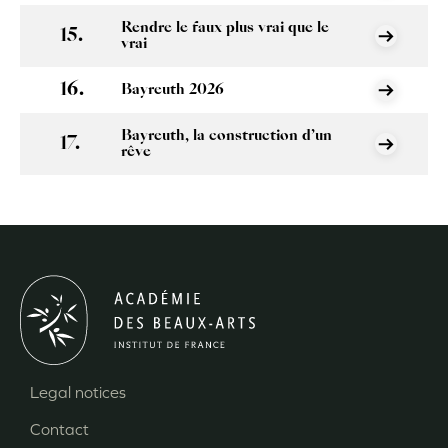
Rendre le faux plus vrai que le
vrai
Bayreuth 2026
Bayreuth, la construction d’un
rêve
Legal notices
Menu
Contact
Pied