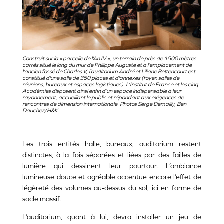
Construit sur la « parcelle de l'An IV », un terrain de près de 1500 mètres
carrés situé le long du mur de Philippe Auguste et à l’emplacement de
l’ancien fossé de Charles V, l'auditorium André et Liliane Bettencourt est
constitué d'une salle de 350 places et d'annexes (foyer, salles de
réunions, bureaux et espaces logistiques). L’Institut de France et les cinq
Académies disposent ainsi enfin d’un espace indispensable à leur
rayonnement, accueillant le public et répondant aux exigences de
rencontres de dimension internationale. Photos Serge Demailly, Ben
Dauchez/H&K
Les trois entités halle, bureaux, auditorium restent
distinctes, à la fois séparées et liées par des failles de
lumière qui dessinent leur pourtour. L’ambiance
lumineuse douce et agréable accentue encore l’effet de
légèreté des volumes au-dessus du sol, ici en forme de
socle massif.
L’auditorium, quant à lui, devra installer un jeu de