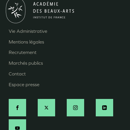
Vie Administrative
Menu
Mentions légales
Pied
Recrutement
de
page
Marchés publics
Contact
Espace presse
Social