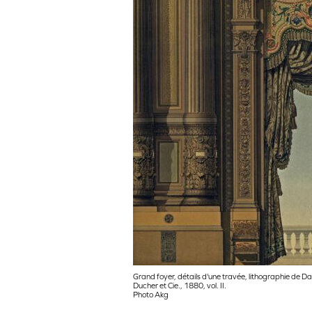
Grand foyer, détails d'une travée, lithographie de D
Ducher et Cie., 1880, vol. II.
Photo Akg