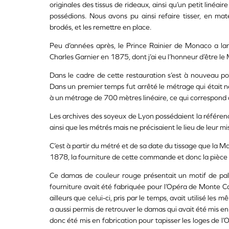
originales des tissus de rideaux, ainsi qu’un petit liné
possédions. Nous avons pu ainsi refaire tisser, en ma
brodés, et les remettre en place.
Peu d’années après, le Prince Rainier de Monaco a lan
Charles Garnier en 1875, dont j’ai eu l’honneur d’être le
Dans le cadre de cette restauration s’est à nouveau po
Dans un premier temps fut arrêté le métrage qui était n
à un métrage de 700 mètres linéaire, ce qui correspon
Les archives des soyeux de Lyon possédaient la référenc
ainsi que les métrés mais ne précisaient le lieu de leur m
C’est à partir du métré et de sa date du tissage que la Ma
1878, la fourniture de cette commande et donc la pièce é
Ce damas de couleur rouge présentait un motif de pal
fourniture avait été fabriquée pour l’Opéra de Monte Ca
ailleurs que celui-ci, pris par le temps, avait utilisé les
a aussi permis de retrouver le damas qui avait été mis en 
donc été mis en fabrication pour tapisser les loges de l’O