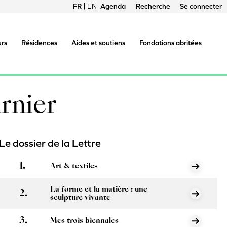
FRANÇAIS
ENGLISH
Agenda
Recherche
Se connecter
Menu
du
urs
Résidences
Aides et soutiens
Fondations abritées
compte
de
rnier
l'utilisateur
Le dossier de la Lettre
Art & textiles
La forme et la matière : une
sculpture vivante
Mes trois biennales