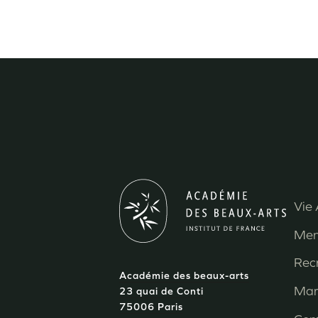
Vie 
M
Men
P
Rec
Académie des beaux-arts
d
Mar
23 quai de Conti
75006 Paris