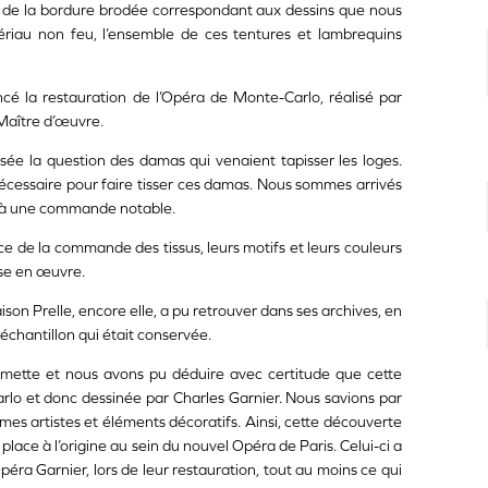
aire de la bordure brodée correspondant aux dessins que nous
tériau non feu, l’ensemble de ces tentures et lambrequins
cé la restauration de l’Opéra de Monte-Carlo, réalisé par
 Maître d’œuvre.
sée la question des damas qui venaient tapisser les loges.
écessaire pour faire tisser ces damas. Nous sommes arrivés
d à une commande notable.
e de la commande des tissus, leurs motifs et leurs couleurs
ise en œuvre.
ison Prelle, encore elle, a pu retrouver dans ses archives, en
chantillon qui était conservée.
mette et nous avons pu déduire avec certitude que cette
rlo et donc dessinée par Charles Garnier. Nous savions par
 mêmes artistes et éléments décoratifs. Ainsi, cette découverte
place à l’origine au sein du nouvel Opéra de Paris. Celui-ci a
péra Garnier, lors de leur restauration, tout au moins ce qui