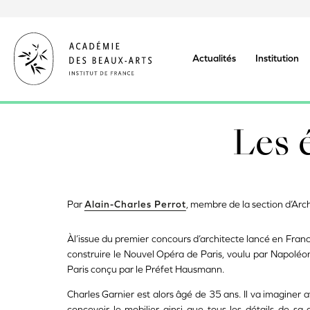
Aller
au
contenu
principal
Actualités
Institution
Les é
Par
Alain-Charles Perrot
, membre de la section d’Arch
Àl’issue du premier concours d’architecte lancé en Fra
construire le Nouvel Opéra de Paris, voulu par Napoléo
Paris conçu par le Préfet Hausmann.
Charles Garnier est alors âgé de 35 ans. Il va imaginer 
concevoir le mobilier ainsi que tous les détails de sa d