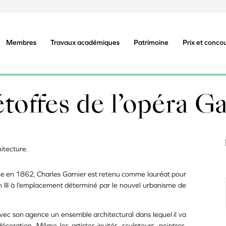
Membres
Travaux académiques
Patrimoine
Prix et conco
toffes de l’opéra Ga
itecture.
nce en 1862, Charles Garnier est retenu comme lauréat pour
n III à l’emplacement déterminé par le nouvel urbanisme de
avec son agence un ensemble architectural dans lequel il va
écoration. Même les artistes invités, sculpteurs, peintres,