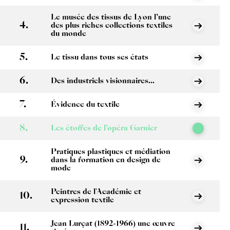
Le musée des tissus de Lyon l’une
des plus riches collections textiles
du monde
Le tissu dans tous ses états
Des industriels visionnaires...
Évidence du textile
Les étoffes de l’opéra Garnier
Pratiques plastiques et médiation
dans la formation en design de
mode
Peintres de l'Académie et
expression textile
Jean Lurçat (1892-1966) une œuvre