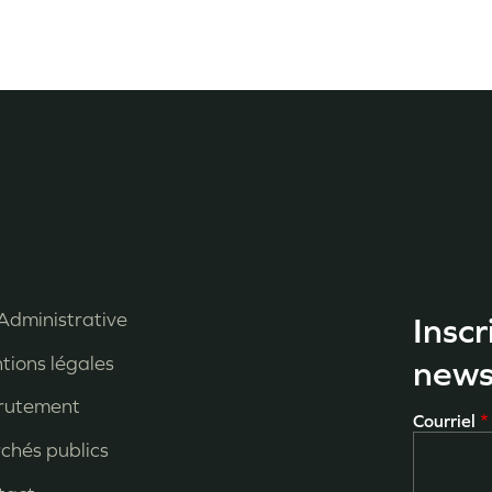
Administrative
Inscr
enu
tions légales
news
ied
rutement
Courriel
e
chés publics